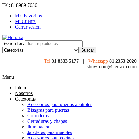
Tel: 818989 7636
Mis Favoritos
Mi Cuenta
Cerrar sesión
Search for:
Tel
81 8333 5177
|
Whatsapp
81 2353 2020
showroom@herraxa.com
Menu
Inicio
Nosotros
Categorías
Accesorios para puertas abatibles
Bisagras para puertas
Correderas
Cerraduras y chapas
Iluminación
Jaladeras para muebles
Accesorios para cocinas