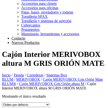
Accesorios para closets
Accesorios para oficinas
Patas, bases, niveladores y rodajas
Tornilleria SPAX
Tornillería y sistemas de sujeción
Cubrecantos
Pegamentos
Maquinaria, herramientas y accesorios
Contacto
Nuevos Productos
Cajón Interior MERIVOBOX
altura M GRIS ORIÓN MATE
Inicio
/
Tienda
/
Correderas
/
Sistemas Box
BLUM
/
MERIVOBOX
/
Cajón MERIVOBOX Gris Orión Mate
BLUM®
/
Cajón MERIVOBOX Gris Orión altura M
/ Cajón
Interior MERIVOBOX altura M GRIS ORIÓN MATE
Mostrando el único resultado