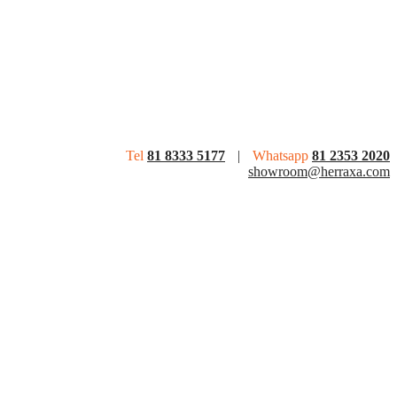
Tel
81 8333 5177
|
Whatsapp
81 2353 2020
showroom@herraxa.com