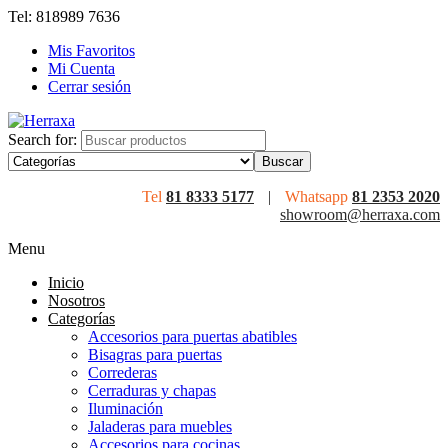
Tel: 818989 7636
Mis Favoritos
Mi Cuenta
Cerrar sesión
Search for:
Tel
81 8333 5177
|
Whatsapp
81 2353 2020
showroom@herraxa.com
Menu
Inicio
Nosotros
Categorías
Accesorios para puertas abatibles
Bisagras para puertas
Correderas
Cerraduras y chapas
Iluminación
Jaladeras para muebles
Accesorios para cocinas