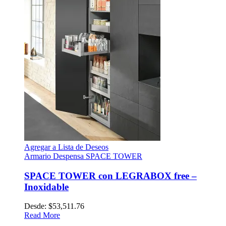
Agregar a Lista de Deseos
Armario Despensa SPACE TOWER
SPACE TOWER con LEGRABOX free –
Inoxidable
Desde:
$
53,511.76
Read More