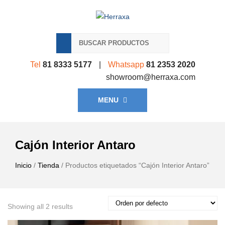
Tel
81 8333 5177
|
Whatsapp
81 2353 2020
showroom@herraxa.com
MENU
Cajón Interior Antaro
Inicio
/
Tienda
/ Productos etiquetados “Cajón Interior Antaro”
Showing all 2 results