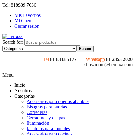
Tel: 818989 7636
Mis Favoritos
Mi Cuenta
Cerrar sesión
Search for:
Tel
81 8333 5177
|
Whatsapp
81 2353 2020
showroom@herraxa.com
Menu
Inicio
Nosotros
Categorías
Accesorios para puertas abatibles
Bisagras para puertas
Correderas
Cerraduras y chapas
Iluminación
Jaladeras para muebles
Accesorios para cocinas