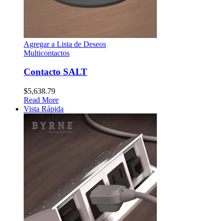
Agregar a Lista de Deseos
Multicontactos
Contacto SALT
$
5,638.79
Read More
Vista Rápida