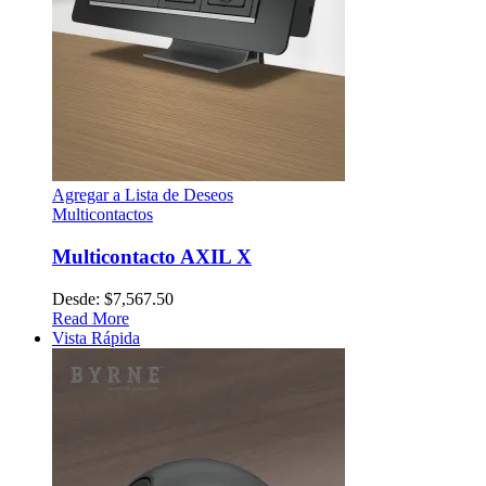
Agregar a Lista de Deseos
Multicontactos
Multicontacto AXIL X
Desde:
$
7,567.50
Read More
Vista Rápida