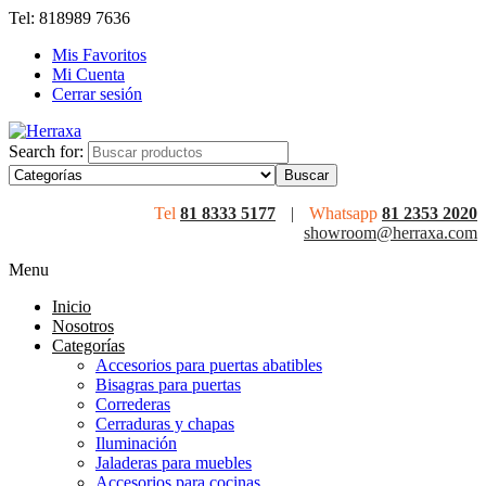
Tel: 818989 7636
Mis Favoritos
Mi Cuenta
Cerrar sesión
Search for:
Tel
81 8333 5177
|
Whatsapp
81 2353 2020
showroom@herraxa.com
Menu
Inicio
Nosotros
Categorías
Accesorios para puertas abatibles
Bisagras para puertas
Correderas
Cerraduras y chapas
Iluminación
Jaladeras para muebles
Accesorios para cocinas