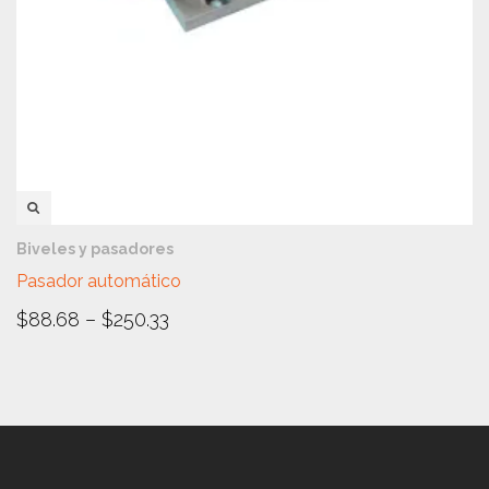
VISTA RÁPIDA
Biveles y pasadores
Pasador automático
$
88.68
–
$
250.33