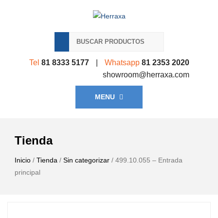
Tel
81 8333 5177
|
Whatsapp
81 2353 2020
showroom@herraxa.com
MENU
Tienda
Inicio
/
Tienda
/
Sin categorizar
/ 499.10.055 – Entrada
principal