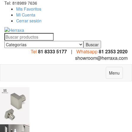
Tel: 818989 7636
Mis Favoritos
Mi Cuenta
Cerrar sesión
Search
for:
Tel
81 8333 5177
|
Whatsapp
81 2353 2020
showroom@herraxa.com
Menu