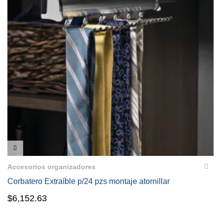
VISTA RÁPIDA
Accesorios organizadores
Corbatero Extraíble p/24 pzs montaje atornillar
$
6,152.63