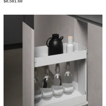
$
8,581.68