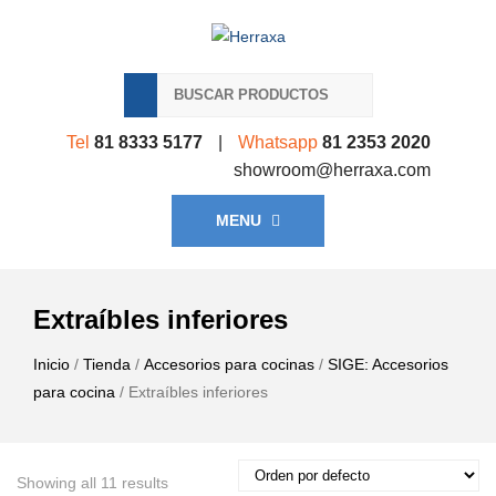
Tel
81 8333 5177
|
Whatsapp
81 2353 2020
showroom@herraxa.com
MENU
Extraíbles inferiores
Inicio
/
Tienda
/
Accesorios para cocinas
/
SIGE: Accesorios
para cocina
/ Extraíbles inferiores
Showing all 11 results