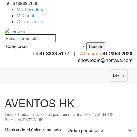
Tel: 818989 7636
Mis Favoritos
Mi Cuenta
Cerrar sesión
Search
for:
Tel
81 8333 5177
|
Whatsapp
81 2353 2020
showroom@herraxa.com
Menu
AVENTOS HK
Inicio
/
Tienda
/
Accesorios para puertas abatibles
/
AVENTOS
Blum
/ AVENTOS HK
Mostrando el único resultado