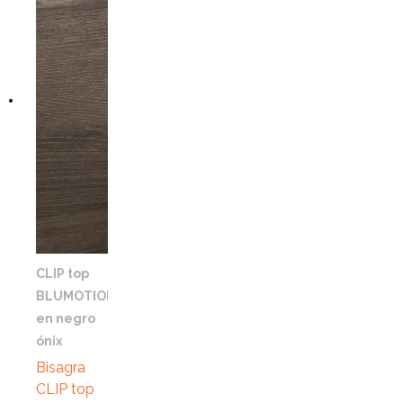
VISTA RÁPIDA
CLIP top
BLUMOTION
en negro
ónix
Bisagra
CLIP top