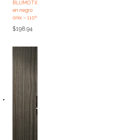
BLUMOTION
en negro
ónix – 110º
$
198.94