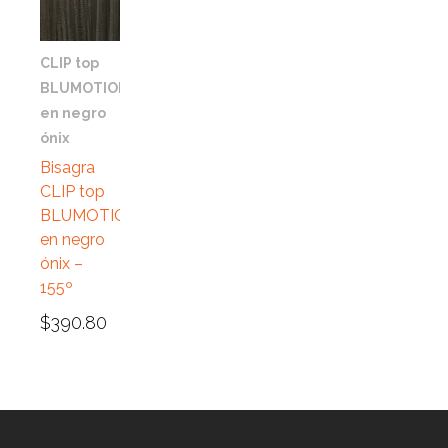
VISTA RÁPIDA
CLIP top
BLUMOTION
en negro
ónix
Bisagra
CLIP top
BLUMOTION
en negro
ónix –
155º
$
390.80