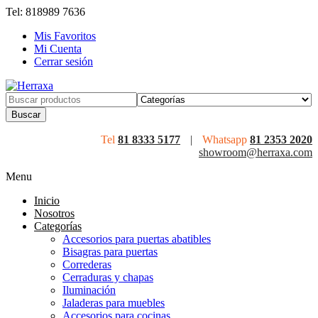
Tel: 818989 7636
Mis Favoritos
Mi Cuenta
Cerrar sesión
Search
for:
Tel
81 8333 5177
|
Whatsapp
81 2353 2020
showroom@herraxa.com
Menu
Inicio
Nosotros
Categorías
Accesorios para puertas abatibles
Bisagras para puertas
Correderas
Cerraduras y chapas
Iluminación
Jaladeras para muebles
Accesorios para cocinas