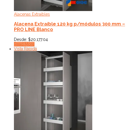
Alacenas Extraíbles
Alacena Extraíble 120 kg p/módulos 300 mm –
PRO LINE Blanco
Desde:
$
20,177.04
Read More
Vista Rápida