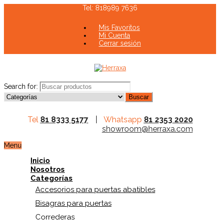
Tel: 818989 7636
Mis Favoritos
Mi Cuenta
Cerrar sesión
Search for:
Tel
81 8333 5177
|
Whatsapp
81 2353 2020
showroom@herraxa.com
Menu
Inicio
Nosotros
Categorías
Accesorios para puertas abatibles
Bisagras para puertas
Correderas