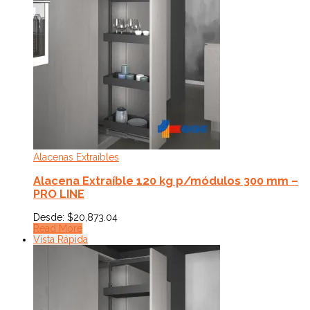
Alacenas Extraíbles
Alacena Extraíble 120 kg p/módulos 300 mm –
PRO LINE
Desde:
$
20,873.04
Read More
Vista Rápida