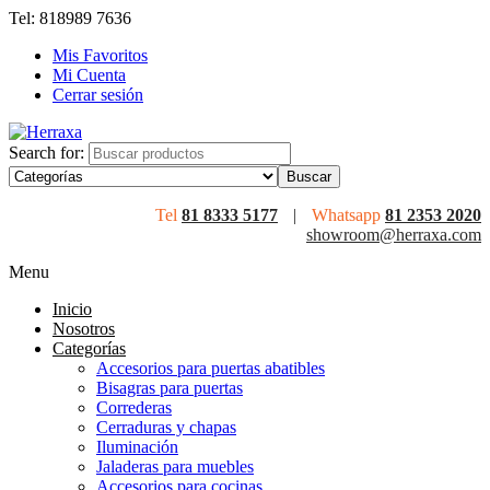
Tel: 818989 7636
Mis Favoritos
Mi Cuenta
Cerrar sesión
Search for:
Tel
81 8333 5177
|
Whatsapp
81 2353 2020
showroom@herraxa.com
Menu
Inicio
Nosotros
Categorías
Accesorios para puertas abatibles
Bisagras para puertas
Correderas
Cerraduras y chapas
Iluminación
Jaladeras para muebles
Accesorios para cocinas