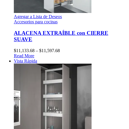
Agregar a Lista de Deseos
Accesorios para cocinas
ALACENA EXTRAÍBLE con CIERRE
SUAVE
$
11,133.68
–
$
11,597.68
Read More
Vista Rápida