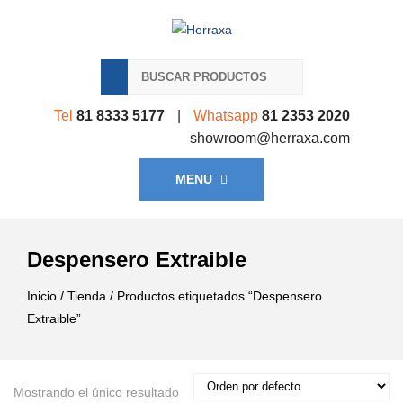
Tel
81 8333 5177
|
Whatsapp
81 2353 2020
showroom@herraxa.com
MENU
Despensero Extraible
Inicio
/
Tienda
/ Productos etiquetados “Despensero
Extraible”
Mostrando el único resultado