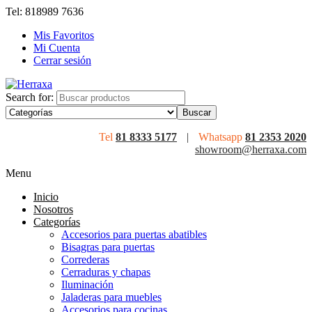
Tel: 818989 7636
Mis Favoritos
Mi Cuenta
Cerrar sesión
Search for:
Tel
81 8333 5177
|
Whatsapp
81 2353 2020
showroom@herraxa.com
Menu
Inicio
Nosotros
Categorías
Accesorios para puertas abatibles
Bisagras para puertas
Correderas
Cerraduras y chapas
Iluminación
Jaladeras para muebles
Accesorios para cocinas