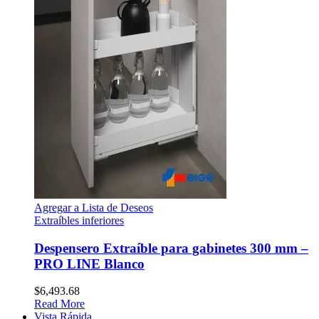
Agregar a Lista de Deseos
Extraíbles inferiores
Despensero Extraíble para gabinetes 300 mm –
PRO LINE Blanco
$
6,493.68
Read More
Vista Rápida