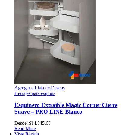
Agregar a Lista de Deseos
Herrajes para esquina
Esquinero Extraíble Magic Corner Cierre
Suave – PRO LINE Blanco
Desde:
$
14,845.68
Read More
Vista Rápida