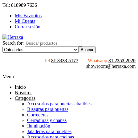
Tel: 818989 7636
Mis Favoritos
Mi Cuenta
Cerrar sesión
Search for:
Tel
81 8333 5177
|
Whatsapp
81 2353 2020
showroom@herraxa.com
Menu
Inicio
Nosotros
Categorías
Accesorios para puertas abatibles
Bisagras para puertas
Correderas
Cerraduras y chapas
Iluminación
Jaladeras para muebles
Accesorios para cocinas