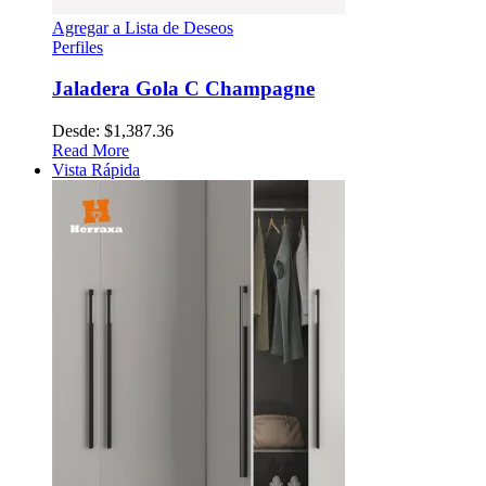
Agregar a Lista de Deseos
Perfiles
Jaladera Gola C Champagne
Desde:
$
1,387.36
Read More
Vista Rápida