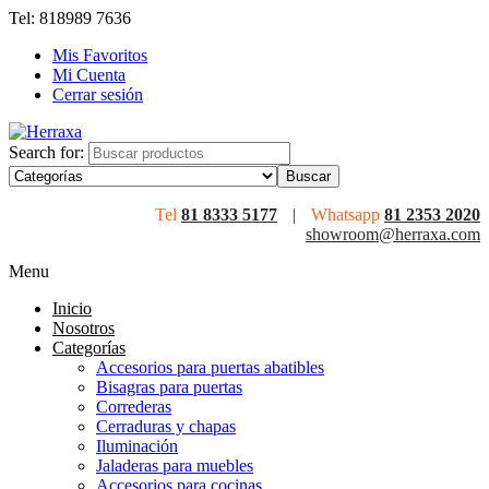
Tel: 818989 7636
Mis Favoritos
Mi Cuenta
Cerrar sesión
Search for:
Tel
81 8333 5177
|
Whatsapp
81 2353 2020
showroom@herraxa.com
Menu
Inicio
Nosotros
Categorías
Accesorios para puertas abatibles
Bisagras para puertas
Correderas
Cerraduras y chapas
Iluminación
Jaladeras para muebles
Accesorios para cocinas