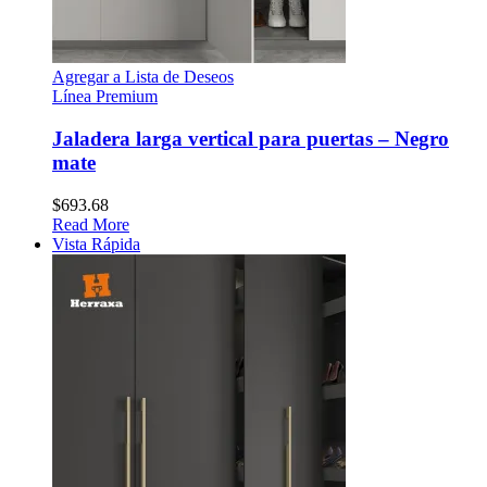
Agregar a Lista de Deseos
Línea Premium
Jaladera larga vertical para puertas – Negro
mate
$
693.68
Read More
Vista Rápida