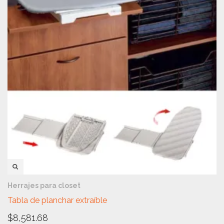
VISTA RÁPIDA
Herrajes para closet
Tabla de planchar extraíble
$
8,581.68