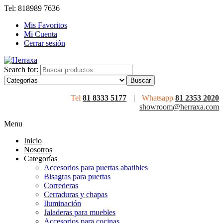
Tel: 818989 7636
Mis Favoritos
Mi Cuenta
Cerrar sesión
Search for:
Tel
81 8333 5177
|
Whatsapp
81 2353 2020
showroom@herraxa.com
Menu
Inicio
Nosotros
Categorías
Accesorios para puertas abatibles
Bisagras para puertas
Correderas
Cerraduras y chapas
Iluminación
Jaladeras para muebles
Accesorios para cocinas