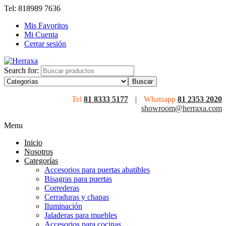
Tel: 818989 7636
Mis Favoritos
Mi Cuenta
Cerrar sesión
Search for:
Tel
81 8333 5177
|
Whatsapp
81 2353 2020
showroom@herraxa.com
Menu
Inicio
Nosotros
Categorías
Accesorios para puertas abatibles
Bisagras para puertas
Correderas
Cerraduras y chapas
Iluminación
Jaladeras para muebles
Accesorios para cocinas