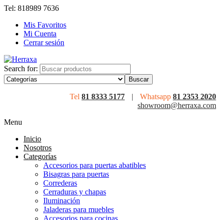
Tel: 818989 7636
Mis Favoritos
Mi Cuenta
Cerrar sesión
Search for:
Tel
81 8333 5177
|
Whatsapp
81 2353 2020
showroom@herraxa.com
Menu
Inicio
Nosotros
Categorías
Accesorios para puertas abatibles
Bisagras para puertas
Correderas
Cerraduras y chapas
Iluminación
Jaladeras para muebles
Accesorios para cocinas