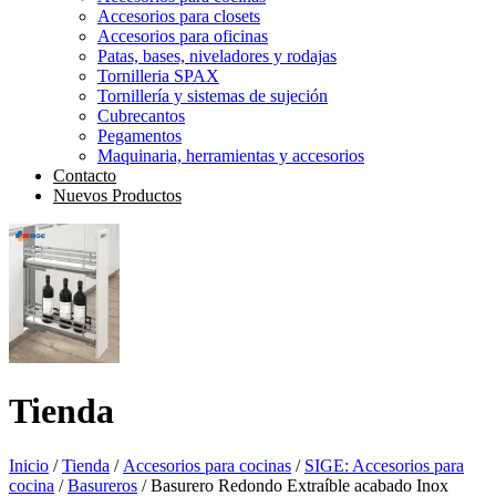
Accesorios para closets
Accesorios para oficinas
Patas, bases, niveladores y rodajas
Tornilleria SPAX
Tornillería y sistemas de sujeción
Cubrecantos
Pegamentos
Maquinaria, herramientas y accesorios
Contacto
Nuevos Productos
Tienda
Inicio
/
Tienda
/
Accesorios para cocinas
/
SIGE: Accesorios para
cocina
/
Basureros
/ Basurero Redondo Extraíble acabado Inox