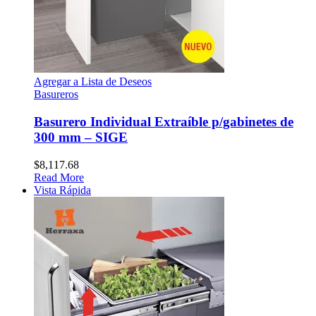
Agregar a Lista de Deseos
Basureros
Basurero Individual Extraíble p/gabinetes de
300 mm – SIGE
$
8,117.68
Read More
Vista Rápida