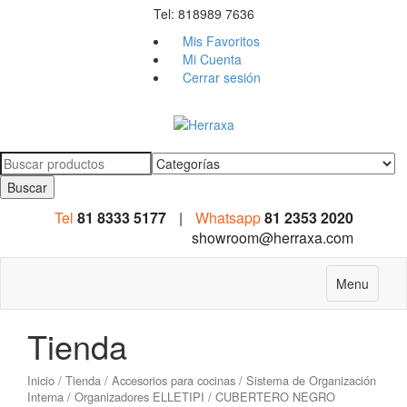
Tel: 818989 7636
Mis Favoritos
Mi Cuenta
Cerrar sesión
Search
for:
Tel
81 8333 5177
|
Whatsapp
81 2353 2020
showroom@herraxa.com
Menu
Tienda
Inicio
/
Tienda
/
Accesorios para cocinas
/
Sistema de Organización
Interna
/
Organizadores ELLETIPI
/ CUBERTERO NEGRO