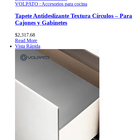
VOLPATO : Accesorios para cocina
Tapete Antideslizante Textura Círculos – Para
Cajones y Gabinetes
$
2,317.68
Read More
Vista Rápida