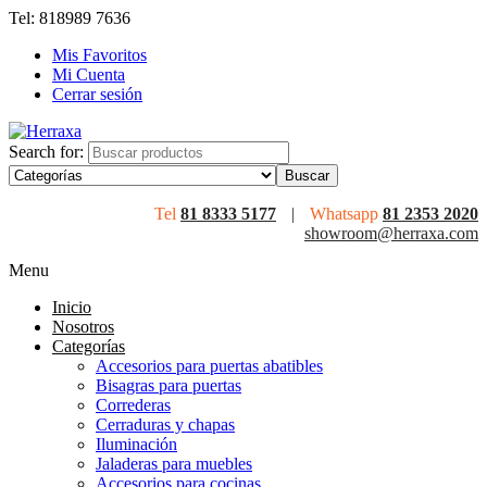
Tel: 818989 7636
Mis Favoritos
Mi Cuenta
Cerrar sesión
Search for:
Tel
81 8333 5177
|
Whatsapp
81 2353 2020
showroom@herraxa.com
Menu
Inicio
Nosotros
Categorías
Accesorios para puertas abatibles
Bisagras para puertas
Correderas
Cerraduras y chapas
Iluminación
Jaladeras para muebles
Accesorios para cocinas