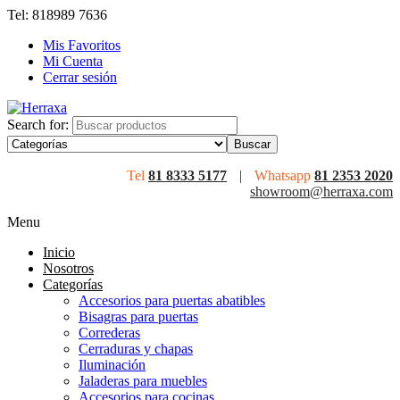
Tel: 818989 7636
Mis Favoritos
Mi Cuenta
Cerrar sesión
Search for:
Tel
81 8333 5177
|
Whatsapp
81 2353 2020
showroom@herraxa.com
Menu
Inicio
Nosotros
Categorías
Accesorios para puertas abatibles
Bisagras para puertas
Correderas
Cerraduras y chapas
Iluminación
Jaladeras para muebles
Accesorios para cocinas