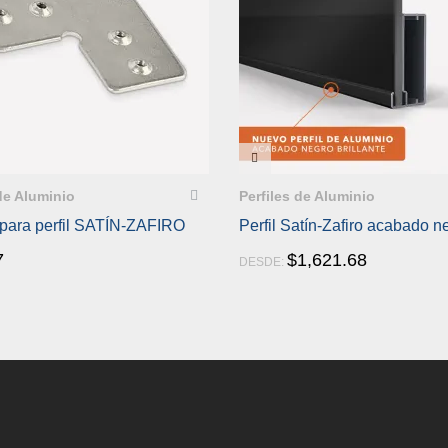
A RÁPIDA
VISTA RÁPIDA
 de Aluminio
Perfiles de Aluminio
 para perfil SATÍN-ZAFIRO
Perfil Satín-Zafiro acabado n
7
$
1,621.68
DESDE: