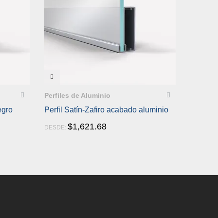
VISTA RÁPIDA
Perfiles de Aluminio
egro
Perfil Satín-Zafiro acabado aluminio
$
1,621.68
DESDE: