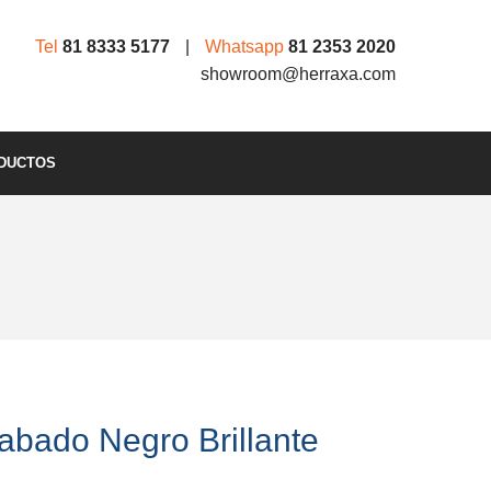
Tel
81 8333 5177
|
Whatsapp
81 2353 2020
showroom@herraxa.com
DUCTOS
bado Negro Brillante