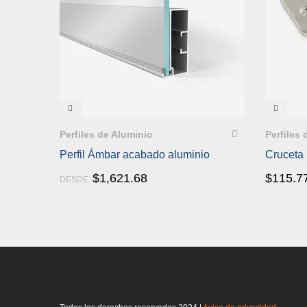
VISTA RÁPIDA
VIST
Perfiles de Aluminio
Perfiles
Perfil Ámbar acabado aluminio
Cruceta
$
1,621.68
$
115.7
DESDE: