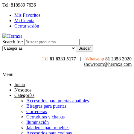
Tel: 818989 7636
Mis Favoritos
Mi Cuenta
Cerrar sesión
Search for:
Tel
81 8333 5177
|
Whatsapp
81 2353 2020
showroom@herraxa.com
Menu
Inicio
Nosotros
Categorías
Accesorios para puertas abatibles
Bisagras para puertas
Correderas
Cerraduras y chapas
Iluminación
Jaladeras para muebles
Accesorios para cocinas