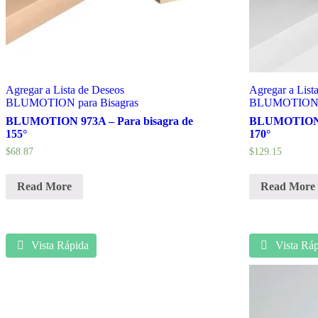
Agregar a Lista de Deseos
Agregar a List
BLUMOTION para Bisagras
BLUMOTION p
BLUMOTION 973A – Para bisagra de
BLUMOTION 9
155°
170°
$
68.87
$
129.15
Read More
Read More
Vista Rápida
Vista Ráp