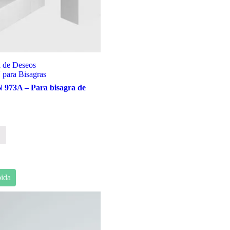
a de Deseos
ara Bisagras
73A – Para bisagra de
ida