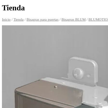
Tienda
Inicio
/
Tienda
/
Bisagras para puertas
/
Bisagras BLUM
/
BLUMOTION 