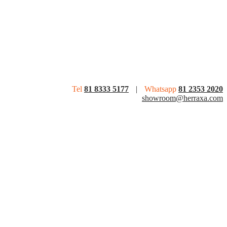
Tel
81 8333 5177
|
Whatsapp
81 2353 2020
showroom@herraxa.com