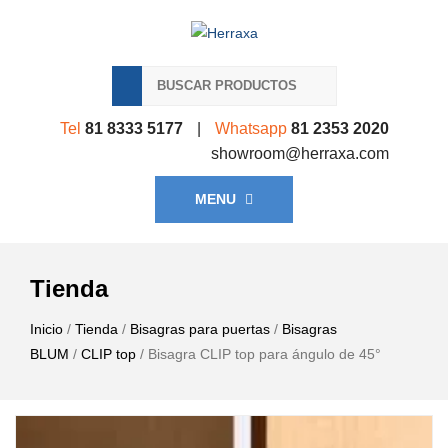
Tel
81 8333 5177
|
Whatsapp
81 2353 2020
showroom@herraxa.com
MENU
Tienda
Inicio
/
Tienda
/
Bisagras para puertas
/
Bisagras
BLUM
/
CLIP top
/ Bisagra CLIP top para ángulo de 45°