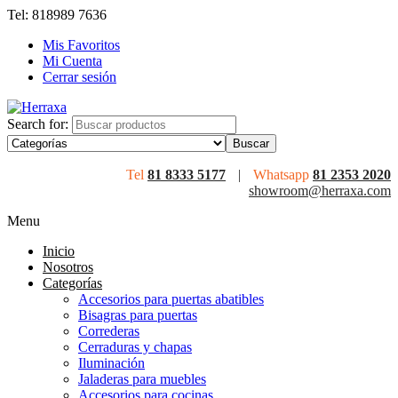
Tel: 818989 7636
Mis Favoritos
Mi Cuenta
Cerrar sesión
Search for:
Tel
81 8333 5177
|
Whatsapp
81 2353 2020
showroom@herraxa.com
Menu
Inicio
Nosotros
Categorías
Accesorios para puertas abatibles
Bisagras para puertas
Correderas
Cerraduras y chapas
Iluminación
Jaladeras para muebles
Accesorios para cocinas