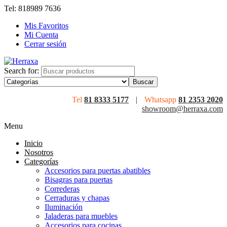
Tel: 818989 7636
Mis Favoritos
Mi Cuenta
Cerrar sesión
Search for:
Tel
81 8333 5177
|
Whatsapp
81 2353 2020
showroom@herraxa.com
Menu
Inicio
Nosotros
Categorías
Accesorios para puertas abatibles
Bisagras para puertas
Correderas
Cerraduras y chapas
Iluminación
Jaladeras para muebles
Accesorios para cocinas