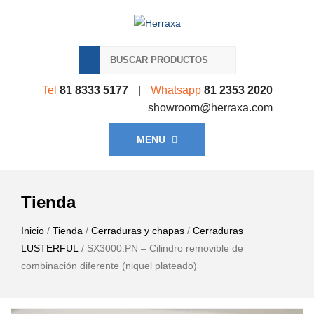
Tel
81 8333 5177
|
Whatsapp
81 2353 2020
showroom@herraxa.com
MENU
Tienda
Inicio
/
Tienda
/
Cerraduras y chapas
/
Cerraduras
LUSTERFUL
/ SX3000.PN – Cilindro removible de
combinación diferente (niquel plateado)