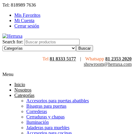
Tel: 818989 7636
Mis Favoritos
Mi Cuenta
Cerrar sesión
Search for:
Tel
81 8333 5177
|
Whatsapp
81 2353 2020
showroom@herraxa.com
Menu
Inicio
Nosotros
Categorías
Accesorios para puertas abatibles
Bisagras para puertas
Correderas
Cerraduras y chapas
Iluminación
Jaladeras para muebles
Accesorios para cocinas