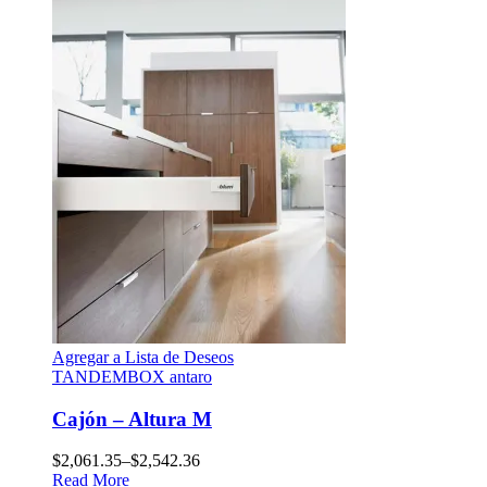
Agregar a Lista de Deseos
TANDEMBOX antaro
Cajón – Altura M
$
2,061.35
–
$
2,542.36
Read More