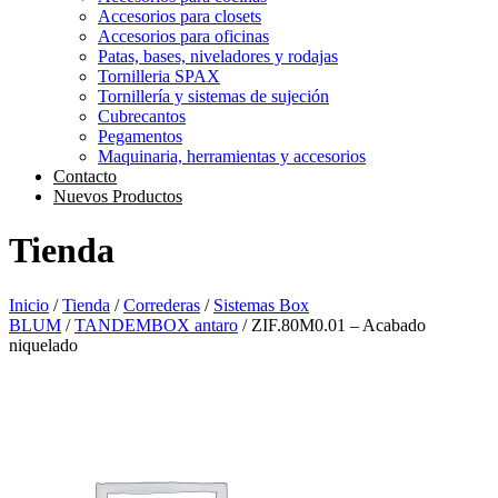
Accesorios para closets
Accesorios para oficinas
Patas, bases, niveladores y rodajas
Tornilleria SPAX
Tornillería y sistemas de sujeción
Cubrecantos
Pegamentos
Maquinaria, herramientas y accesorios
Contacto
Nuevos Productos
Tienda
Inicio
/
Tienda
/
Correderas
/
Sistemas Box
BLUM
/
TANDEMBOX antaro
/ ZIF.80M0.01 – Acabado
niquelado