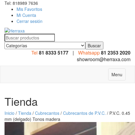
Tel: 818989 7636
Mis Favoritos
Mi Cuenta
Cerrar sesión
Search
for:
Tel
81 8333 5177
|
Whatsapp
81 2353 2020
showroom@herraxa.com
Menu
Tienda
Inicio
/
Tienda
/
Cubrecantos
/
Cubrecantos de P.V.C.
/ P.V.C. 0.45
mm (delgado) Tonos madera