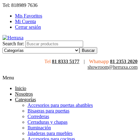
Tel: 818989 7636
Mis Favoritos
Mi Cuenta
Cerrar sesión
Search for:
Tel
81 8333 5177
|
Whatsapp
81 2353 2020
showroom@herraxa.com
Menu
Inicio
Nosotros
Categorías
Accesorios para puertas abatibles
Bisagras para puertas
Correderas
Cerraduras y chapas
Iluminación
Jaladeras para muebles
Accesorios para cocinas