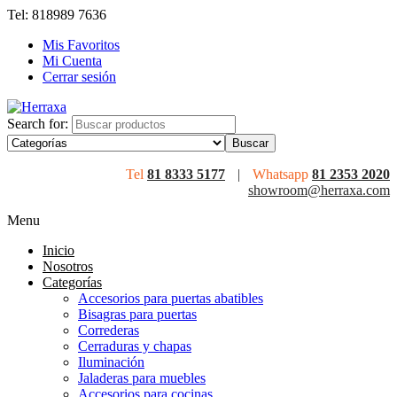
Tel: 818989 7636
Mis Favoritos
Mi Cuenta
Cerrar sesión
Search for:
Tel
81 8333 5177
|
Whatsapp
81 2353 2020
showroom@herraxa.com
Menu
Inicio
Nosotros
Categorías
Accesorios para puertas abatibles
Bisagras para puertas
Correderas
Cerraduras y chapas
Iluminación
Jaladeras para muebles
Accesorios para cocinas