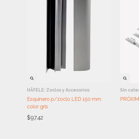
VISTA RÁPIDA
VIST
HÄFELE: Zoclos y Accesorios
Sin cate
Esquinero p/zoclo LED 150 mm
PRÓXIM
color gris
$
97.42