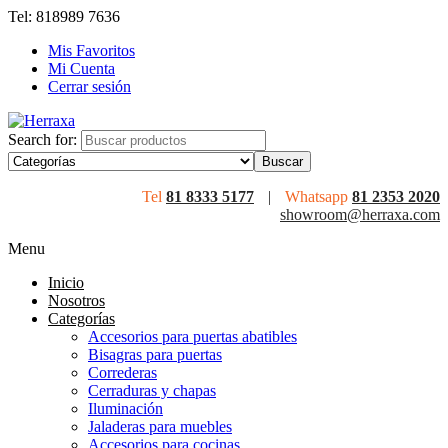
Tel: 818989 7636
Mis Favoritos
Mi Cuenta
Cerrar sesión
Search for:
Tel
81 8333 5177
|
Whatsapp
81 2353 2020
showroom@herraxa.com
Menu
Inicio
Nosotros
Categorías
Accesorios para puertas abatibles
Bisagras para puertas
Correderas
Cerraduras y chapas
Iluminación
Jaladeras para muebles
Accesorios para cocinas