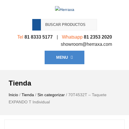
Tel
81 8333 5177
|
Whatsapp
81 2353 2020
showroom@herraxa.com
MENU
Tienda
Inicio
/
Tienda
/
Sin categorizar
/ 70T4532T – Taquete
EXPANDO T Individual