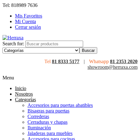
Tel: 818989 7636
Mis Favoritos
Mi Cuenta
Cerrar sesión
Search for:
Tel
81 8333 5177
|
Whatsapp
81 2353 2020
showroom@herraxa.com
Menu
Inicio
Nosotros
Categorías
Accesorios para puertas abatibles
Bisagras para puertas
Correderas
Cerraduras y chapas
Iluminación
Jaladeras para muebles
Accesorios para cocinas