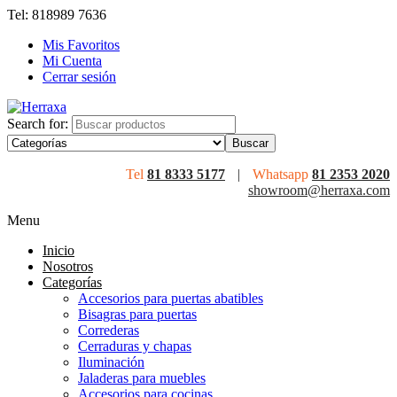
Tel: 818989 7636
Mis Favoritos
Mi Cuenta
Cerrar sesión
Search for:
Tel
81 8333 5177
|
Whatsapp
81 2353 2020
showroom@herraxa.com
Menu
Inicio
Nosotros
Categorías
Accesorios para puertas abatibles
Bisagras para puertas
Correderas
Cerraduras y chapas
Iluminación
Jaladeras para muebles
Accesorios para cocinas