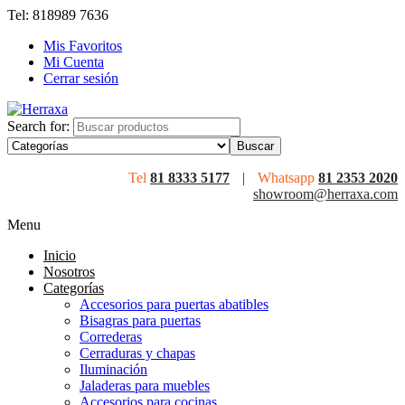
Tel: 818989 7636
Mis Favoritos
Mi Cuenta
Cerrar sesión
Search for:
Tel
81 8333 5177
|
Whatsapp
81 2353 2020
showroom@herraxa.com
Menu
Inicio
Nosotros
Categorías
Accesorios para puertas abatibles
Bisagras para puertas
Correderas
Cerraduras y chapas
Iluminación
Jaladeras para muebles
Accesorios para cocinas