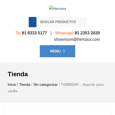
Tel
81 8333 5177
|
Whatsapp
81 2353 2020
showroom@herraxa.com
MENU
Tienda
Inicio
/
Tienda
/
Sin categorizar
/ T60B000H – Soporte para
varilla