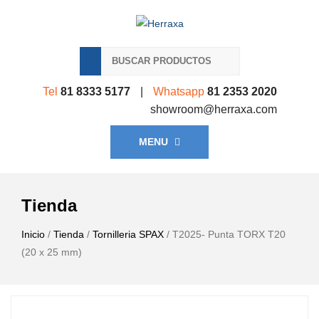
Tel
81 8333 5177
|
Whatsapp
81 2353 2020
showroom@herraxa.com
MENU
Tienda
Inicio
/
Tienda
/
Tornilleria SPAX
/ T2025- Punta TORX T20
(20 x 25 mm)