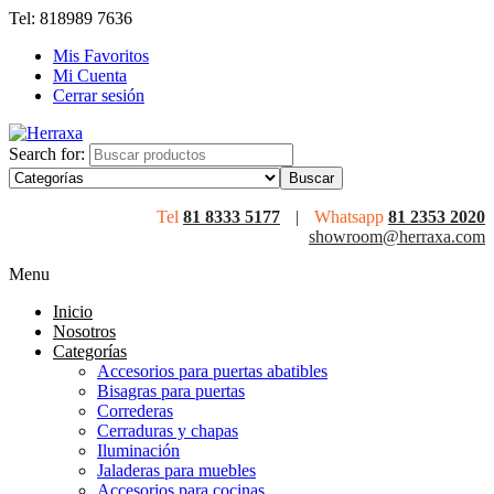
Tel: 818989 7636
Mis Favoritos
Mi Cuenta
Cerrar sesión
Search for:
Tel
81 8333 5177
|
Whatsapp
81 2353 2020
showroom@herraxa.com
Menu
Inicio
Nosotros
Categorías
Accesorios para puertas abatibles
Bisagras para puertas
Correderas
Cerraduras y chapas
Iluminación
Jaladeras para muebles
Accesorios para cocinas