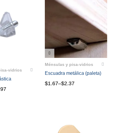
VISTA RÁPIDA
PIDA
Ménsulas y pisa-vidrios
isa-vidrios
Escuadra metálica (paleta)
́stica
$
1.67
–
$
2.37
.97