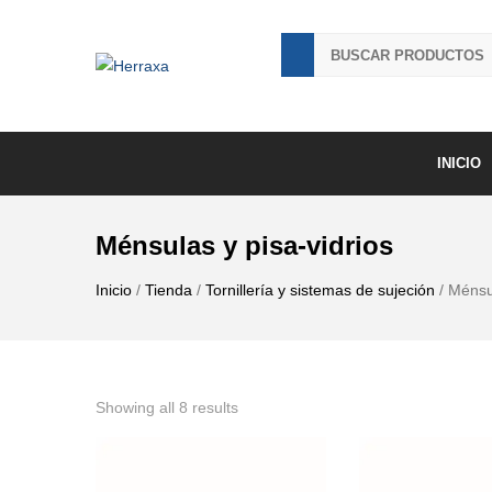
INICIO
Ménsulas y pisa-vidrios
Inicio
/
Tienda
/
Tornillería y sistemas de sujeción
/ Ménsu
Showing all 8 results