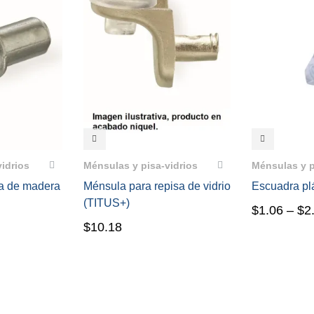
VISTA RÁPIDA
VISTA RÁ
vidrios
Ménsulas y pisa-vidrios
Ménsulas y p
sa de madera
Ménsula para repisa de vidrio
Escuadra pla
(TITUS+)
$
1.06
–
$
2
$
10.18