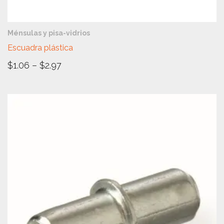
VISTA RÁPIDA
Ménsulas y pisa-vidrios
Escuadra plástica
$
1.06
–
$
2.97