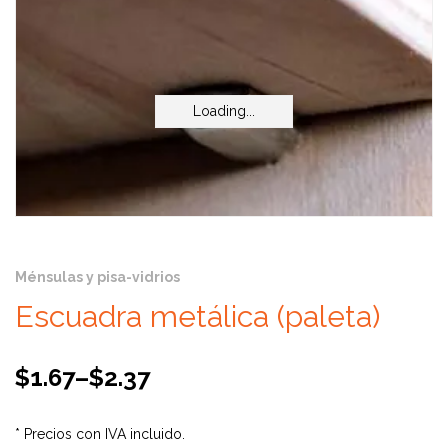
Loading...
Loading...
Ménsulas y pisa-vidrios
Escuadra metálica (paleta)
$
1.67
–
$
2.37
* Precios con IVA incluido.